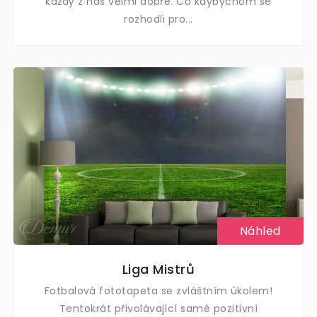
každý z nás velmi dobře. Co kdybychom se
rozhodli pro...
Náhled
Liga Mistrů
Fotbalová fototapeta se zvláštním úkolem!
Tentokrát přivolávající samé pozitivní