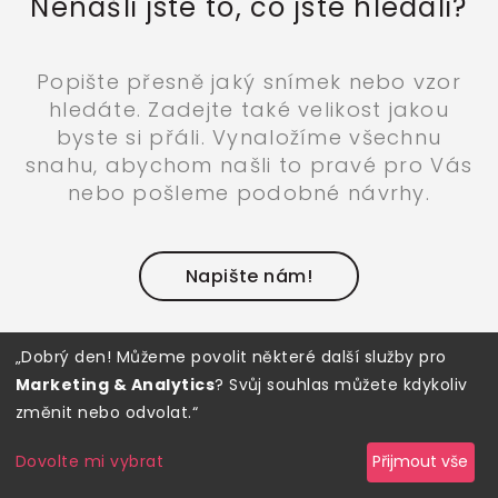
Nenašli jste to, co jste hledali?
Popište přesně jaký snímek nebo vzor
hledáte. Zadejte také velikost jakou
byste si přáli. Vynaložíme všechnu
snahu, abychom našli to pravé pro Vás
nebo pošleme podobné návrhy.
Napište nám!
„Dobrý den! Můžeme povolit některé další služby pro
Marketing & Analytics
? Svůj souhlas můžete kdykoliv
změnit nebo odvolat.“
Newsletter
Dovolte mi vybrat
Přijmout vše