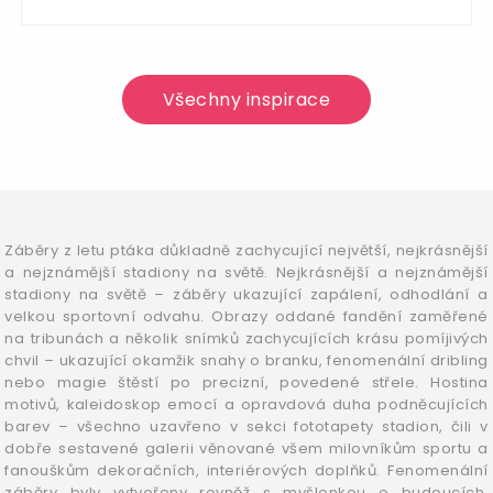
Všechny inspirace
Záběry z letu ptáka důkladně zachycující největší, nejkrásnější
a nejznámější stadiony na světě. Nejkrásnější a nejznámější
stadiony na světě – záběry ukazující zapálení, odhodlání a
velkou sportovní odvahu. Obrazy oddané fandění zaměřené
na tribunách a několik snímků zachycujících krásu pomíjivých
chvil – ukazující okamžik snahy o branku, fenomenální dribling
nebo magie štěstí po precizní, povedené střele. Hostina
motivů, kaleidoskop emocí a opravdová duha podněcujících
barev – všechno uzavřeno v sekci fototapety stadion, čili v
dobře sestavené galerii věnované všem milovníkům sportu a
fanouškům dekoračních, interiérových doplňků. Fenomenální
záběry byly vytvořeny rovněž s myšlenkou o budoucích,