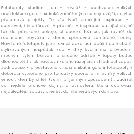
Fototapety stadion jsou - rovněž - pochvalou velkých
architektur a galerií snímků zaměřených na nejnovější, nejvíce
přelomové projekty. To vše tvoří vzrušující inspirace - i
sportovní, i interiérové. A přesněji – inspirace pasující stejně
tak do pánského pokoje, chlapecké ložnice, jak rovněž do
rodinného obýváku v domu sportovně zaměřené rodiny.
Navržené fototapety jsou rovněž dekorací ideální do klubů či
stylizovaných hospůdek kde - díky kvalitnímu provedení,
mocným sytým barvám a snadné údržbě - tapety budou
dlouhou těšit zrak návštěvníků přicházejících shlédnout zápas.
Jednoduše - představené v naší unikátní galerii fototapety k
dekoraci vytvořené pro fanoušky sportu a milovníky velkých
emocí, kteří by chtěli (velmi příjemným způsobem) , zadržet
co nejdéle prchavé dojmy, a atmosféru, která doprovází
nejdůležitější zápasy přenést do interiérů svých domovů.