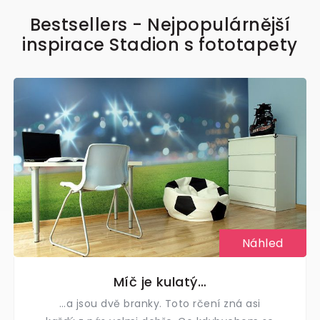
Bestsellers - Nejpopulárnější
inspirace Stadion s fototapety
Náhled
Míč je kulatý…
…a jsou dvě branky. Toto rčení zná asi