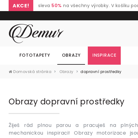
AKCE!
sleva
50%
na všechny výrobky. V košíku po
FOTOTAPETY
OBRAZY
INSPIRACE
Domovská stránka
Obrazy
dopravní prostředky
Obrazy dopravní prostředky
Žiješ rád plnou parou a pracuješ na plných
muzeum motorizace, dopřej dítěti stěnu plnou c
mechanickou inspiraci! Obrazy motorizace jso
koupelnu ozdob energickým pohledem na startujíc