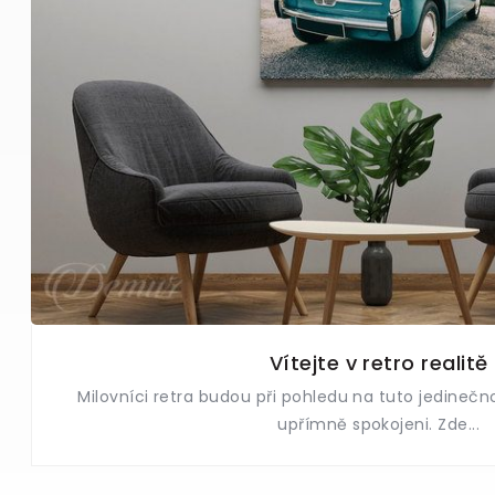
Vítejte v retro realitě
Milovníci retra budou při pohledu na tuto jedineč
upřímně spokojeni. Zde...