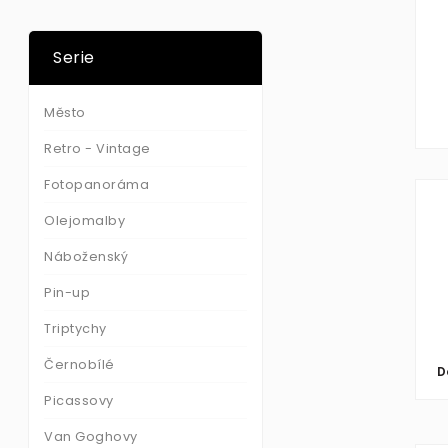
Serie
Město
Retro - Vintage
Fotopanoráma
Olejomalby
Náboženský
Pin-up
Triptychy
Černobílé
D
Picassovy
Van Goghovy