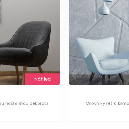
Náhled
nou nástěnnou dekoraci
Milovníky retro klim