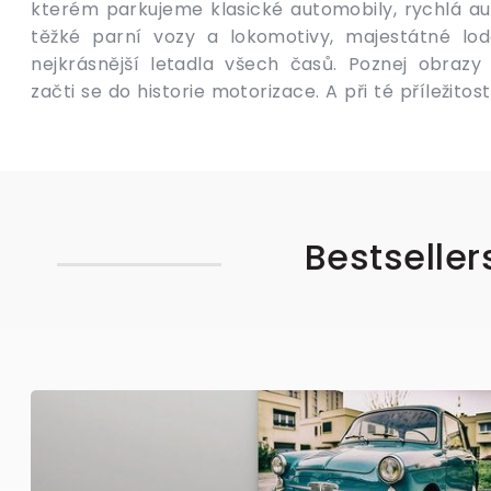
kterém parkujeme klasické automobily, rychlá au
nech se unést velkou mocí, zaposlouchej se v r
těžké parní vozy a lokomotivy, majestátné lod
a zahni na trasu moderního designu, kde nad
nejkrásnější letadla všech časů. Poznej obrazy
kralují o několik délek obrazy automobilů, fotogra
začti se do historie motorizace. A při té příležito
Bestseller