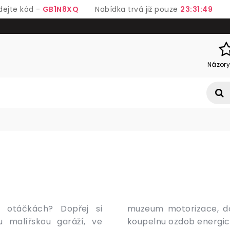
dejte kód -
GB1N8XQ
Nabídka trvá již pouze
23:31:48
Názory
 otáčkách? Dopřej si
hlapeckých inspirací, a
u malířskou garáží, ve
í stíhačku. Jednoduše -