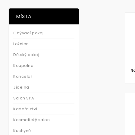
MíSTA
Obývací pokoj
Ložnice
Dětský pokoj
Koupelna
No
Kancelář
Jídelna
Salon SPA
Kadeřnictví
Kosmetický salon
Kuchyně