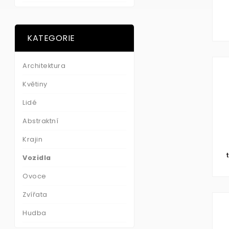
KATEGORIE
Architektura
Květiny
Lidé
Abstraktní
Krajin
t
Vozidla
Ovoce
Zvířata
Hudba