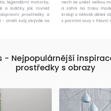
ta, legendární motorky,
ovnoměrný rytmus motoru
ě a lodičky jak rovněž
 nesmělými dekoracemi
 dopravní prostředky a
fie letadel nebo scenérie
sti - změň svůj obývák na
s parními vozy v hlavní r
s - Nejpopulárnější inspira
prostředky s obrazy