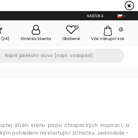
NABÍDKA
0
0
 (24)
Stránka klienta
Oblíbené
Váš nákupní koš