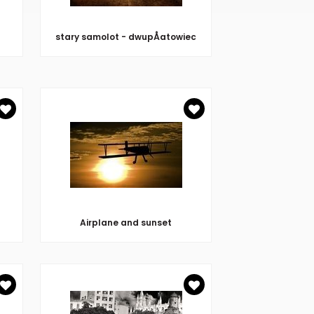
stary samolot - dwupÅatowiec
Airplane and sunset