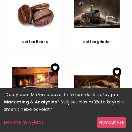
coffee Beans
coffee grinder
„Dobrý den! Můžeme povolit některé další služby pro
Marketing & Analytics
? Svůj souhlas můžete kdykoliv
změnit nebo odvolat.“
hot coffee near
fireplace
coffee
Dovolte mi vybrat
Přijmout vše