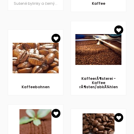
Sušené bylinky a černý...
Kaffee
KaffeerÃ¶sterei -
Kaffee
Kaffeebohnen
rÃ¶sten/abkÃ¼hlen