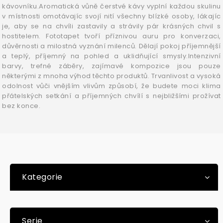
kávovníku.Aromatická vůně čerstvé kávy vyplní každou skulinu
v místnosti omotávajíc svojí nití všechny blízké osoby, lákajíc
je, aby se na chvíli zastavily a strávily pár krásných chvil s
hostitelem. Fototapet tvoří příznivou auru pro konverzaci,
důvěrnosti a milostná vyznání milenců. Dělají pokoj příjemnější
a teplý, příjemný na pohled a uklidňující smysly.Intenzivní
barvy, trefné záběry, zajímavé kompozice jsou pouze
některými z mnoha výhod těchto produktů. Trvanlivost a vysoká
odolnost vůči vnějším vlivům způsobí, že budete moci klima
přátelských setkání a příjemných chvílí s nejbližšími prožívat
bez konce.
Kategorie
Serie