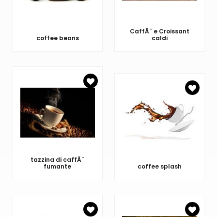
CaffÃ¨ e Croissant
coffee beans
caldi
tazzina di caffÃ¨
fumante
coffee splash