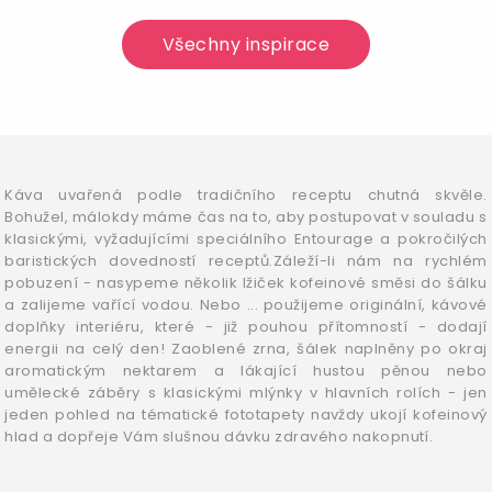
Všechny inspirace
Káva uvařená podle tradičního receptu chutná skvěle.
Bohužel, málokdy máme čas na to, aby postupovat v souladu s
klasickými, vyžadujícími speciálního Entourage a pokročilých
baristických dovedností receptů.Záleží-li nám na rychlém
pobuzení - nasypeme několik lžiček kofeinové směsi do šálku
a zalijeme vařící vodou. Nebo ... použijeme originální, kávové
doplňky interiéru, které - již pouhou přítomností - dodají
energii na celý den! Zaoblené zrna, šálek naplněny po okraj
aromatickým nektarem a lákající hustou pěnou nebo
umělecké záběry s klasickými mlýnky v hlavních rolích - jen
jeden pohled na tématické fototapety navždy ukojí kofeinový
hlad a dopřeje Vám slušnou dávku zdravého nakopnutí.