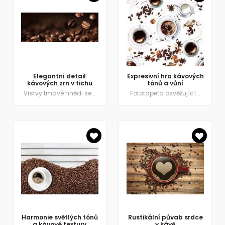
Elegantní detail
Expresivní hra kávových
kávových zrn v tichu
tónů a vůní
Vrstvy tmavé hnědi se...
Fototapeta osvěžující...
Harmonie světlých tónů
Rustikální půvab srdce
a kávové textury
v kávě