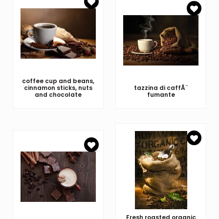
coffee cup and beans,
cinnamon sticks, nuts
tazzina di caffÃ¨
and chocolate
fumante
Fresh roasted organic