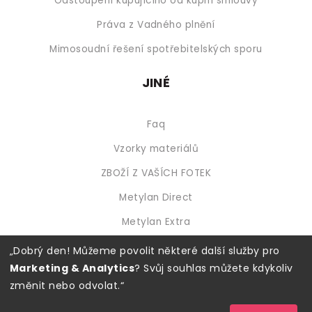
Odstoupení kupujícího od kupní smlouvy
Práva z Vadného plnění
Mimosoudní řešení spotřebitelských sporu
JINÉ
Faq
Vzorky materiálů
ZBOŽÍ Z VAŠÍCH FOTEK
Metylan Direct
Metylan Extra
„Dobrý den! Můžeme povolit některé další služby pro
Dostupné platby
Marketing & Analytics
? Svůj souhlas můžete kdykoliv
změnit nebo odvolat.“