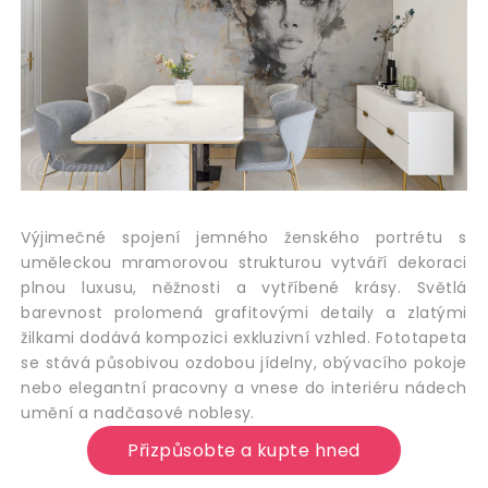
Výjimečné spojení jemného ženského portrétu s
uměleckou mramorovou strukturou vytváří dekoraci
plnou luxusu, něžnosti a vytříbené krásy. Světlá
barevnost prolomená grafitovými detaily a zlatými
žilkami dodává kompozici exkluzivní vzhled. Fototapeta
se stává působivou ozdobou jídelny, obývacího pokoje
nebo elegantní pracovny a vnese do interiéru nádech
umění a nadčasové noblesy.
Přizpůsobte a kupte hned