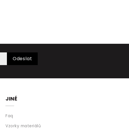
Odeslat
JINÉ
Faq
Vzorky materiálů