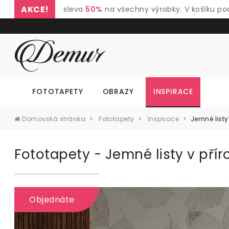
AKCE!
sleva
50%
na všechny výrobky. V košíku po
FOTOTAPETY
OBRAZY
INSPIRACE
Domovská stránka
Fototapety
Inspirace
Jemné list
Fototapety - Jemné listy v př
Objednáte