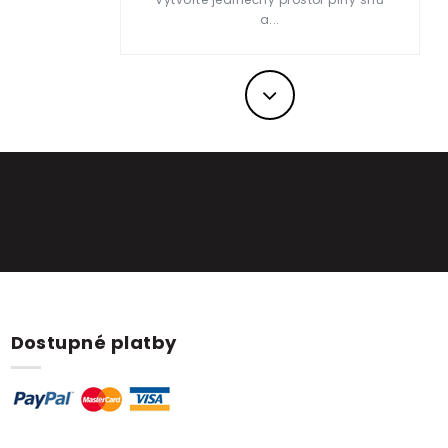
a...
Další
Dostupné platby