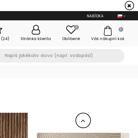
NABÍDKA
0
0
 (24)
Stránka klienta
Oblíbené
Váš nákupní koš
Předchozí