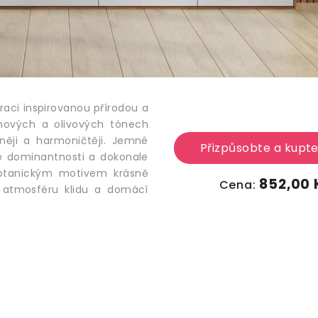
raci inspirovanou přírodou a
mových a olivových tónech
rněji a harmoničtěji. Jemné
Přizpůsobte a kupt
né dominantnosti a dokonale
botanickým motivem krásně
852,00 
Cena:
í atmosféru klidu a domácí