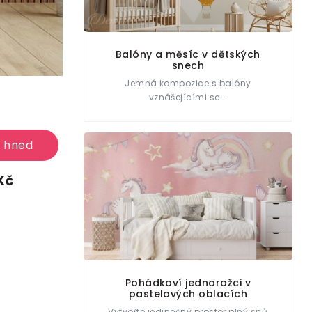
Balóny a měsíc v dětských
snech
Jemná kompozice s balóny
vznášejícími se...
e hned
Kč
Pohádkoví jednorožci v
pastelových oblacích
Vytvořte jedinečný prostor plný snů