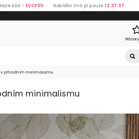
dejte kód -
EVCF51I
Nabídka trvá již pouze
12:37:37
Názory
y v přírodním minimalismu
írodním minimalismu