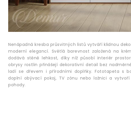
Nenápadná kresba průsvitných listů vytváří klidnou deko
moderní elegancí. Světlá barevnost založená na kré
dodává stěně lehkost, díky níž působí interiér prosto
obrysy rostlin přinášejí dekorativní detail bez nadměr
ladí se dřevem i přírodními doplňky. Fototapeta s 
doplní obývací pokoj, TV zónu nebo ložnici a vytvoř
pohody.