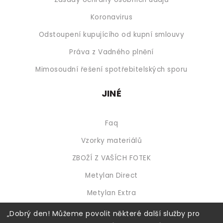
Koronavirus
Odstoupení kupujícího od kupní smlouvy
Práva z Vadného plnění
Mimosoudní řešení spotřebitelských sporu
JINÉ
Faq
Vzorky materiálů
ZBOŽÍ Z VAŠÍCH FOTEK
Metylan Direct
Metylan Extra
„Dobrý den! Můžeme povolit některé další služby pro
Dostupné platby