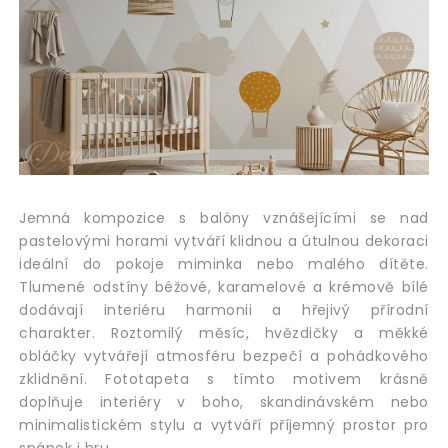
Jemná kompozice s balóny vznášejícími se nad
pastelovými horami vytváří klidnou a útulnou dekoraci
ideální do pokoje miminka nebo malého dítěte.
Tlumené odstíny béžové, karamelové a krémově bílé
dodávají interiéru harmonii a hřejivý přírodní
charakter. Roztomilý měsíc, hvězdičky a měkké
obláčky vytvářejí atmosféru bezpečí a pohádkového
zklidnění. Fototapeta s tímto motivem krásně
doplňuje interiéry v boho, skandinávském nebo
minimalistickém stylu a vytváří příjemný prostor pro
spánek i hru.