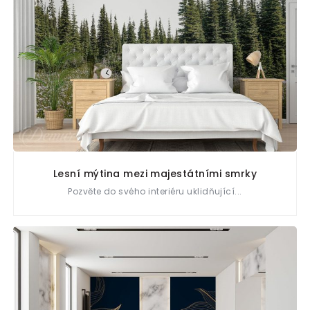
Lesní mýtina mezi majestátními smrky
Pozvěte do svého interiéru uklidňující...