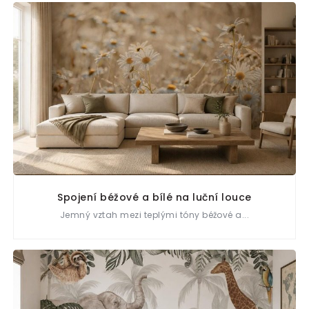
Spojení béžové a bílé na luční louce
Jemný vztah mezi teplými tóny béžové a...